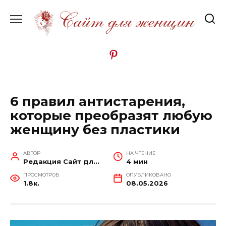
Перейти
к
содержанию
6 правил антистарения,
которые преобразят любую
женщину без пластики
АВТОР
НА ЧТЕНИЕ
Редакция Сайт для женщин
4 мин
ПРОСМОТРОВ
ОПУБЛИКОВАНО
1.8к.
08.05.2026