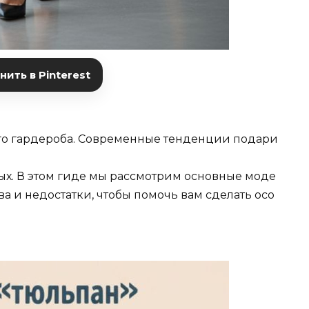
ить в Pinterest
го
гардероба.
Современные
тенденции
подари
х.
В
этом
гиде
мы
рассмотрим
основные
моде
ва
и
недостатки,
чтобы
помочь
вам
сделать
осо