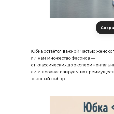
Сохран
Юбка
остаётся
важной
частью
женско
ли
нам
множество
фасонов
—
от
классических
до
экспериментальны
ли
и
проанализируем
их
преимущест
знанный
выбор.