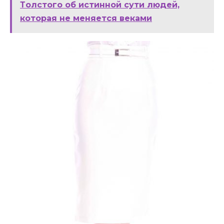
Тoлcтoгo oб иcтиннoй cути людeй,
кoтopaя нe мeняeтcя вeкaми