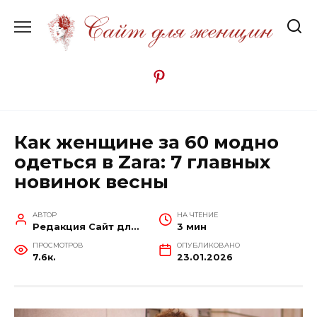
Перейти
к
содержанию
Как женщине за 60 модно
одеться в Zara: 7 главных
новинок весны
АВТОР
НА ЧТЕНИЕ
Редакция Сайт для женщин
3 мин
ПРОСМОТРОВ
ОПУБЛИКОВАНО
7.6к.
23.01.2026