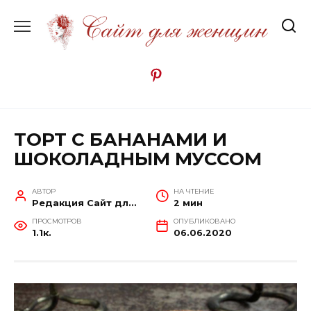
Перейти
к
содержанию
ТОРТ С БАНАНАМИ И
ШОКОЛАДНЫМ МУССОМ
АВТОР
НА ЧТЕНИЕ
Редакция Сайт для женщин
2 мин
ПРОСМОТРОВ
ОПУБЛИКОВАНО
1.1к.
06.06.2020