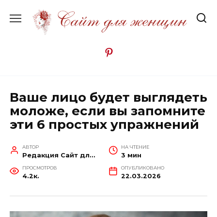
Перейти
к
содержанию
Ваше лицо будет выглядеть
моложе, если вы запомните
эти 6 простых упражнений
АВТОР
НА ЧТЕНИЕ
Редакция Сайт для женщин
3 мин
ПРОСМОТРОВ
ОПУБЛИКОВАНО
4.2к.
22.03.2026